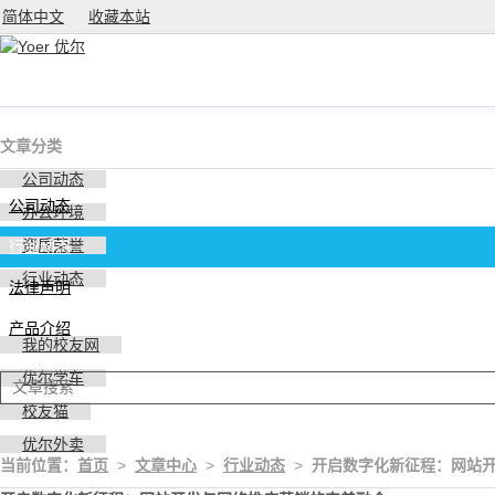
简体中文
收藏本站
文章分类
公司动态
公司动态
办公环境
资质荣誉
行业动态
行业动态
法律声明
产品介绍
我的校友网
优尔学车
校友猫
优尔外卖
当前位置：
首页
>
文章中心
>
行业动态
>
开启数字化新征程：网站