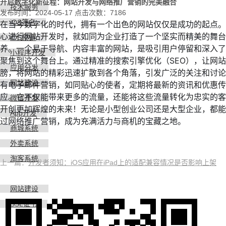
开启数字化新征程：网站开发与网络推广营销的完美融合
技术服务
发布时间：2024-05-17 点击次数：7186
iOS签名
在当今数字化的时代，拥有一个出色的网站仅仅是成功的起点。
心进行网站开发时，就如同为企业打造了一个坚实而精美的舞
iOS预审
养。一个易于导航、内容丰富的网站，是吸引用户停留和深入了
小程序开发
聚焦到这个舞台上。通过精准的搜索引擎优化（SEO），让网
应用分发
膀，将网站的精彩迅速扩散到各个角落，引发广泛的关注和讨论
网站建设
有电子邮件营销，如同贴心的使者，定期将最新的资讯和优惠传
应。它不仅能带来更多的流量，还能将这些流量转化为忠实的
微信开发
开创更加辉煌的未来！无论是小型创业公司还是大型企业，都能
App开发
过网络推广营销，成为充满活力与商机的宝藏之地。
商城系统
外卖系统
淘客系统
上一篇：
开发者须知：iOS应用在iPad上的适配兼容情况是否影响上架
网站建设
SSL证书